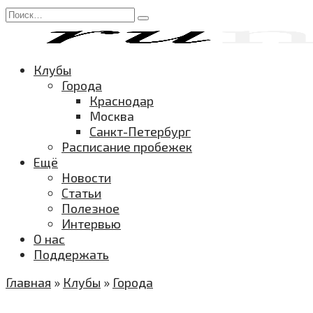
Перейти
Search
к
for:
содержанию
Клубы
Города
Краснодар
Москва
Санкт-Петербург
Расписание пробежек
Ещё
Новости
Статьи
Полезное
Интервью
О нас
Поддержать
Главная
»
Клубы
»
Города